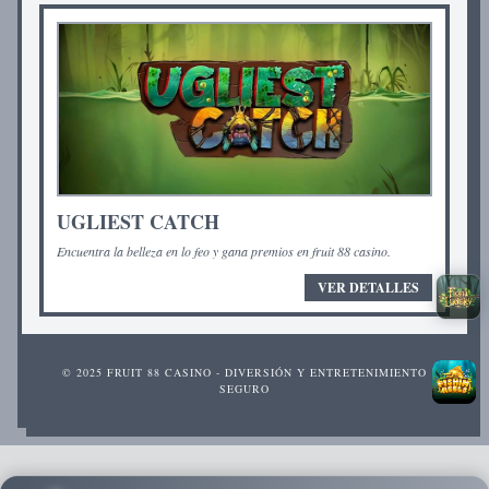
UGLIEST CATCH
Encuentra la belleza en lo feo y gana premios en fruit 88 casino.
VER DETALLES
© 2025 FRUIT 88 CASINO - DIVERSIÓN Y ENTRETENIMIENTO
SEGURO