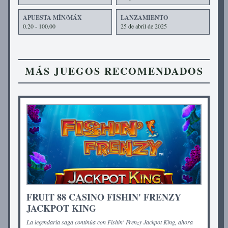
APUESTA MÍN/MÁX
LANZAMIENTO
0.20 - 100.00
25 de abril de 2025
MÁS JUEGOS RECOMENDADOS
FRUIT 88 CASINO FISHIN' FRENZY
JACKPOT KING
La legendaria saga continúa con Fishin' Frenzy Jackpot King, ahora