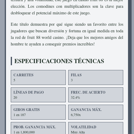
elección. Los comodines con multiplicadores son la clave para
desbloquear el potencial máximo de este juego.
Este título demuestra por qué sigue siendo un favorito entre los
jugadores que buscan diversión y fortuna en igual medida en toda
la red de fruit 88 world casino. ¡Deja que los mejores amigos del
hombre te ayuden a conseguir premios increíbles!
ESPECIFICACIONES TÉCNICAS
CARRETES
FILAS
5
3
LÍNEAS DE PAGO
FREC. DE ACIERTO
20
32.4%
GIROS GRATIS
GANANCIA MÁX.
1 en 187
6,750x
PROB. GANANCIA MÁX.
VOLATILIDAD
1 en 1,800,000
Muy Alta